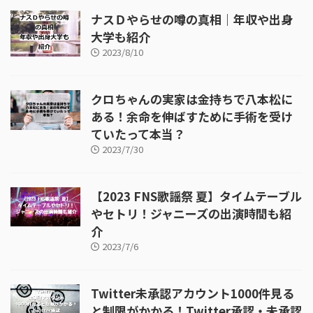
ナスＤやらせの噂の真相｜年収や出身
大学も紹介
2023/8/10
クロちゃんの実家は金持ちで八本松に
ある！余命を伸ばすために手術を受け
ていたって本当？
2023/7/30
【2023 FNS歌謡祭 夏】タイムテーブル
やセトリ！ジャニーズの出演時間も紹
介
2023/7/6
Twitter未承認アカウント1000件見る
と制限がかかる！Twitter承認・未承認