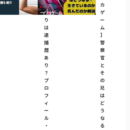
か
カ
お
ゲ
り
ー
は
ム
逮
】
捕
警
歴
察
あ
官
り
と
？
そ
プ
の
ロ
兄
フ
は
ィ
ど
ー
う
ル
な
・
る