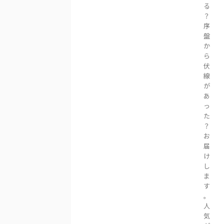
る
？
序
盤
か
ら
伏
線
が
あ
っ
た
？
お
届
け
し
ま
す
。
人
気