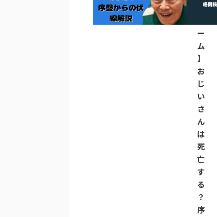
カ
ゲ
ー
ム
】
お
じ
い
さ
ん
は
死
亡
す
る
？
序