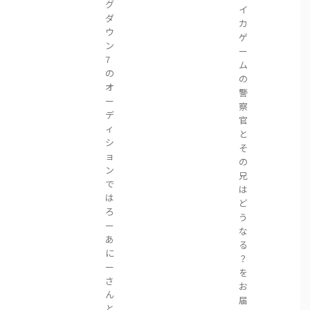
グ
イ
ダ
カ
ウ
ゲ
ン
ー
7
ム
の
の
オ
警
ー
察
デ
官
ィ
と
シ
そ
ョ
の
ン
兄
で
は
は
ど
ろ
う
ー
な
あ
る
に
？
ー
を
さ
お
ん
届
と