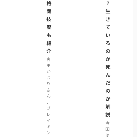
格
？
闘
生
技
き
歴
て
も
い
紹
る
介
の
か
宮
里
死
か
ん
お
だ
り
さ
の
ん
か
、
解
ブ
説
レ
イ
今
キ
回
ン
は