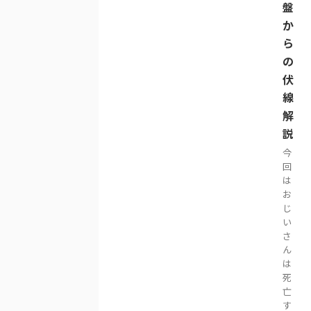
盤
か
ら
の
伏
線
解
説
今
回
は
お
じ
い
さ
ん
は
死
亡
す