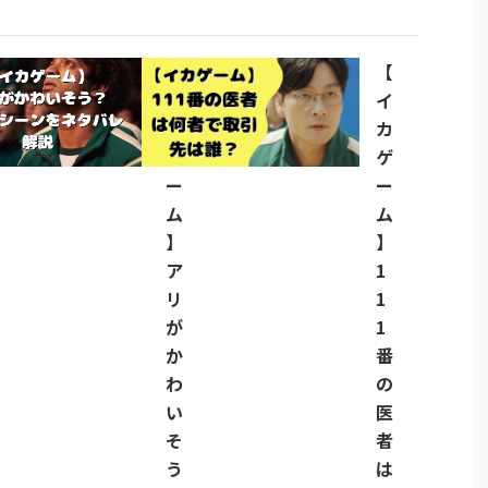
【
【
イ
イ
カ
カ
ゲ
ゲ
ー
ー
ム
ム
】
】
ア
1
リ
1
が
1
か
番
わ
の
い
医
そ
者
う
は