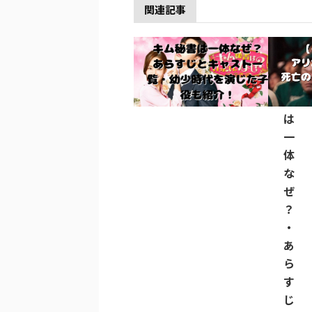
関連記事
キ
ム
秘
書
は
一
体
な
ぜ
？
・
あ
ら
す
じ