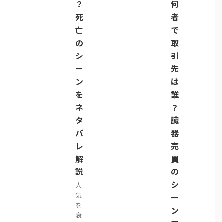
？
何
死
者
亡
で
の
取
シ
引
ー
先
ン
は
を
誰
ネ
？
タ
臓
バ
器
レ
売
解
買
説
の
シ
人
気
ー
を
ン
衰