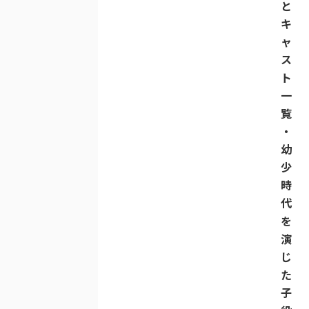
と
キ
ャ
ス
ト
一
覧
・
幼
少
時
代
を
演
じ
た
子