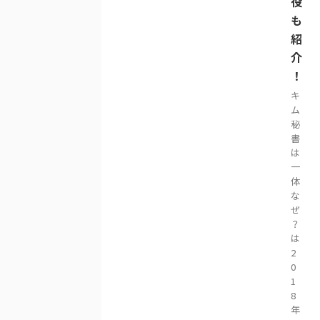
役
も
紹
介
！
キ
ム
秘
書
は
一
体
な
ぜ
？
は
2
0
1
8
年