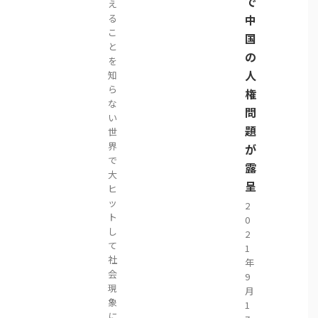
で
え
る
中
こ
国
と
の
を
人
知
ら
権
な
問
い
題
世
界
が
で
露
大
呈
ヒ
ッ
2
ト
0
し
2
て
1
社
年
会
9
現
月
象
1
に