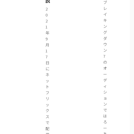
説
ブ
レ
2
イ
0
キ
2
ン
1
グ
年
ダ
9
ウ
月
ン
1
7
7
の
日
オ
に
ー
ネ
デ
ッ
ィ
ト
シ
フ
ョ
リ
ン
ッ
で
ク
は
ス
ろ
で
ー
配
あ