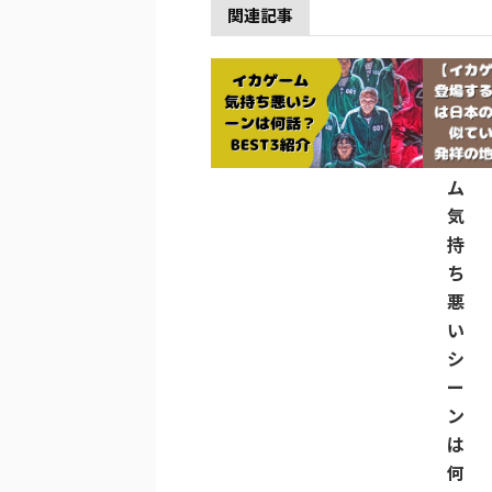
関連記事
イ
カ
ゲ
ー
ム
気
持
ち
悪
い
シ
ー
ン
は
何