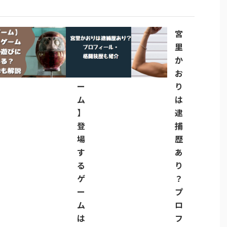
【
宮
イ
里
カ
か
ゲ
お
ー
り
ム
は
】
逮
登
捕
場
歴
す
あ
る
り
ゲ
？
ー
プ
ム
ロ
は
フ