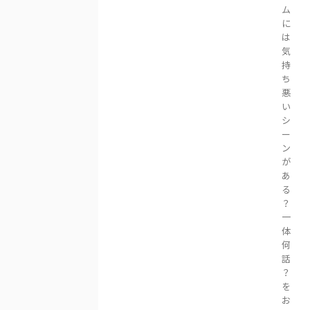
ム
に
は
気
持
ち
悪
い
シ
ー
ン
が
あ
る
？
一
体
何
話
？
を
お