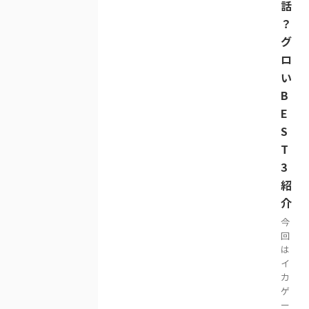
話
？
グ
ロ
い
B
E
S
T
3
紹
介
今
回
は
イ
カ
ゲ
ー