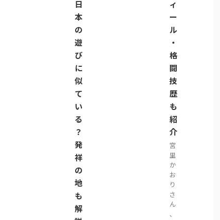
日
ィ
本
ー
の
ル
遊
・
び
格
に
闘
似
技
て
歴
い
も
る
紹
？
介
発
宮
里
祥
か
の
お
地
り
も
さ
ん
解
、